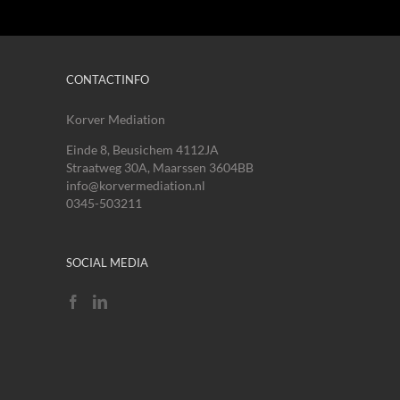
CONTACTINFO
Korver Mediation
Einde 8, Beusichem 4112JA
Straatweg 30A, Maarssen 3604BB
info@korvermediation.nl
0345-503211
SOCIAL MEDIA