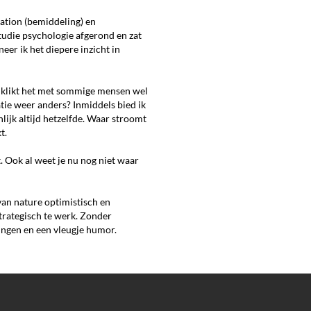
ation (bemiddeling) en
tudie psychologie afgerond en zat
eer ik het diepere inzicht in
m klikt het met sommige mensen wel
uatie weer anders? Inmiddels bied ik
lijk altijd hetzelfde. Waar stroomt
t.
t. Ook al weet je nu nog niet waar
van nature optimistisch en
trategisch te werk. Zonder
ingen en een vleugje humor.