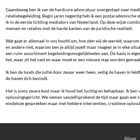
Gaandeweg ben ik van de hardcore advocatuur overgestapt naar medi
relatiebegeleiding. Begin jaren negentig heb ik een postacademische s
ik in de eerste lichting mediators van Nederland. Op deze wijze combin
mensen en relaties met de harde kanten van de juridische realiteit.
Wat gaat er allemaal in ons hoofd om, hoe zien wij de wereld, waaro
en andere niet, waarom ben je altijd jezelf maar reageer je in elke sit
een ruim assortiment begeleidingsmogelijkheden aan. De basis is eigen
het, waar zit het vast en waar moet er een nieuwe stap worden gemaak
Ik ben de loods die jullie door zwaar weer heen, veilig de haven in leid
de haven zich bevindt.
Het is soms zware kost maar ik houd het luchtig en behapbaar. Ik ben 
oplossingsgericht. We nemen vanzelfsprekend de tijd maar gaan wel s
eindeloze gesprekken maar met heldere interventies, creatieve oploss
Bijlage