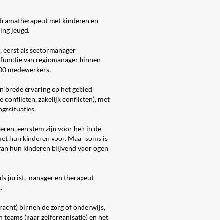
, dramatherapeut met kinderen en
ing jeugd.
, eerst als sectormanager
 functie van regiomanager binnen
700 medewerkers.
en brede ervaring op het gebied
conflicten, zakelijk conflicten), met
gssituaties.
nderen, een stem zijn voor hen in de
et hun kinderen voor. Maar soms is
van hun kinderen blijvend voor ogen
als jurist, manager en therapeut
.
racht) binnen de zorg of onderwijs,
n teams (naar zelforganisatie) en het