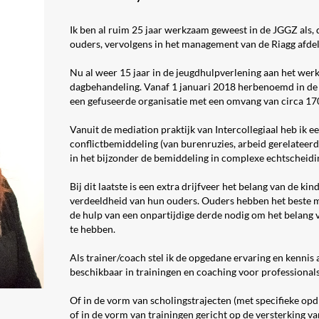
Ik ben al ruim 25 jaar werkzaam geweest in de JGGZ als
ouders, vervolgens in het management van de Riagg afdel
Nu al weer 15 jaar in de jeugdhulpverlening aan het werk
dagbehandeling. Vanaf 1 januari 2018 herbenoemd in de
een gefuseerde organisatie met een omvang van circa 1
Vanuit de mediation praktijk van Intercollegiaal heb ik e
conflictbemiddeling (van burenruzies, arbeid gerelateerde 
in het bijzonder de bemiddeling in complexe echtscheidin
Bij dit laatste is een extra drijfveer het belang van de ki
verdeeldheid van hun ouders. Ouders hebben het beste m
de hulp van een onpartijdige derde nodig om het belang 
te hebben.
Als trainer/coach stel ik de opgedane ervaring en kennis 
beschikbaar in trainingen en coaching voor professionals
Of in de vorm van scholingstrajecten (met specifieke opd
of in de vorm van trainingen gericht op de versterking va