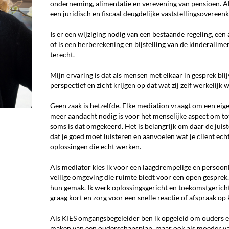
onderneming, alimentatie en verevening van pensioen. A
een juridisch en fiscaal deugdelijke vaststellingsoveree
Is er een wijziging nodig van een bestaande regeling, ee
of is een herberekening en bijstelling van de kinderalimen
terecht.
Mijn ervaring is dat als mensen met elkaar in gesprek blijv
perspectief en zicht krijgen op dat wat zij zelf werkelijk wi
Geen zaak is hetzelfde. Elke mediation vraagt om een eig
meer aandacht nodig is voor het menselijke aspect om to
soms is dat omgekeerd. Het is belangrijk om daar de juist
dat je goed moet luisteren en aanvoelen wat je cliënt ech
oplossingen die echt werken.
Als mediator kies ik voor een laagdrempelige en persoonl
veilige omgeving die ruimte biedt voor een open gesprek
hun gemak. Ik werk oplossingsgericht en toekomstgericht.
graag kort en zorg voor een snelle reactie of afspraak op 
Als KIES omgangsbegeleider ben ik opgeleid om ouders en
maken van een ouderschapsplan, maar ook als moeder van