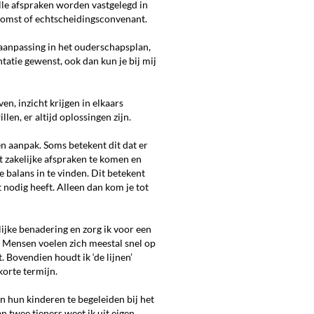
lle afspraken worden vastgelegd in
nkomst of echtscheidingsconvenant.
n aanpassing in het ouderschapsplan,
tatie gewenst, ook dan kun je bij mij
en, inzicht krijgen in elkaars
llen, er altijd oplossingen zijn.
en aanpak. Soms betekent dit dat er
t zakelijke afspraken te komen en
e balans in te vinden. Dit betekent
t nodig heeft. Alleen dan kom je tot
ijke benadering en zorg ik voor een
. Mensen voelen zich meestal snel op
 Bovendien houdt ik ‘de lijnen’
korte termijn.
 hun kinderen te begeleiden bij het
 twee tieners weet ik uit eigen